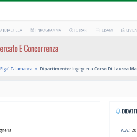
[B]ACHECA
[P]ROGRAMMA
[O]RARI
[E]SAMI
E[V]EN
ercato E Concorrenza
 Figa' Talamanca
Dipartimento:
Ingegneria
Corso Di Laurea Ma
DIDATTI
egneria
A.A.
: 2