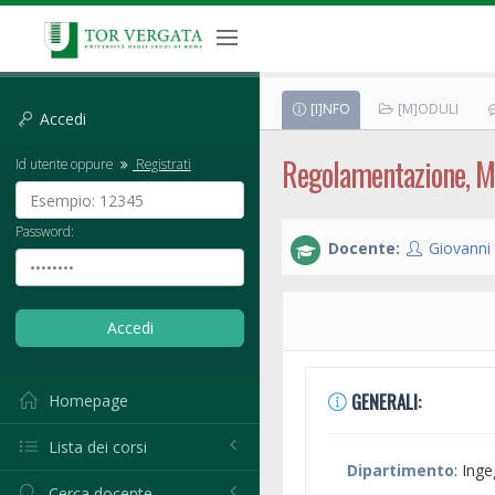
[I]NFO
[M]ODULI
Accedi
Regolamentazione, M
Id utente oppure
Registrati
Password:
Docente:
Giovanni
GENERALI:
Homepage
Lista dei corsi
Dipartimento
: Ing
Cerca docente