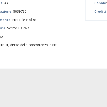
le
: AAF
Canale
zazione
: 8039736
Crediti
:
amento
: Frontale E Altro
ione
: Scritto E Orale
no
titrust, diritto della concorrenza, diritti