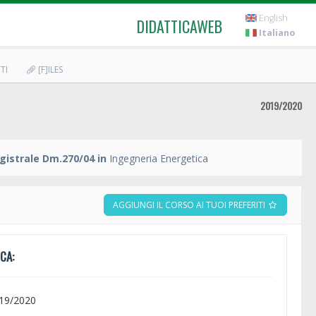
English
DIDATTICAWEB
Italiano
TI
[F]ILES
2019/2020
gistrale Dm.270/04 in
Ingegneria Energetica
AGGIUNGI IL CORSO AI TUOI PREFERITI
CA:
019/2020