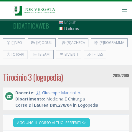
English
DIDATTICAWEB
Italiano
[I]NFO
[M]ODULI
[B]ACHECA
[P]ROGRAMMA
[O]RARI
[E]SAMI
E[V]ENTI
[F]ILES
Tirocinio 3 (logopedia)
2018/2019
Docente:
Giuseppe Mancini
Dipartimento:
Medicina E Chirurgia
Corso Di Laurea Dm.270/04 in
Logopedia
AGGIUNGI IL CORSO AI TUOI PREFERITI