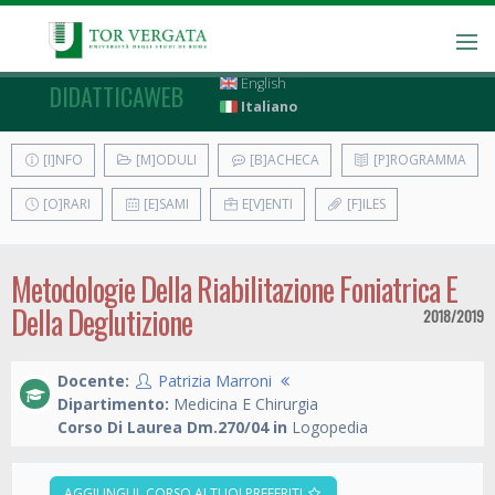
English
DIDATTICAWEB
Italiano
[I]NFO
[M]ODULI
[B]ACHECA
[P]ROGRAMMA
[O]RARI
[E]SAMI
E[V]ENTI
[F]ILES
Metodologie Della Riabilitazione Foniatrica E
Della Deglutizione
2018/2019
Docente:
Patrizia Marroni
Dipartimento:
Medicina E Chirurgia
Corso Di Laurea Dm.270/04 in
Logopedia
AGGIUNGI IL CORSO AI TUOI PREFERITI