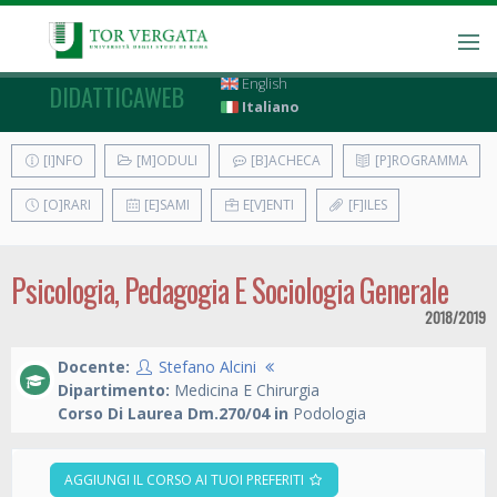
English
DIDATTICAWEB
Italiano
[I]NFO
[M]ODULI
[B]ACHECA
[P]ROGRAMMA
[O]RARI
[E]SAMI
E[V]ENTI
[F]ILES
Psicologia, Pedagogia E Sociologia Generale
2018/2019
Docente:
Stefano Alcini
Dipartimento:
Medicina E Chirurgia
Corso Di Laurea Dm.270/04 in
Podologia
AGGIUNGI IL CORSO AI TUOI PREFERITI