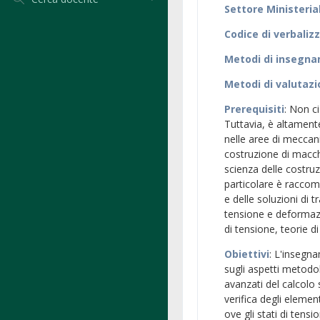
Settore Ministeria
Codice di verbaliz
Metodi di insegn
Metodi di valutaz
Prerequisiti
: Non ci
Tuttavia, è altamen
nelle aree di meccani
costruzione di macch
scienza delle costruz
particolare è raccom
e delle soluzioni di t
tensione e deformaz
di tensione, teorie di
Obiettivi
: L'insegna
sugli aspetti metodol
avanzati del calcolo 
verifica degli elemen
ove gli stati di tens