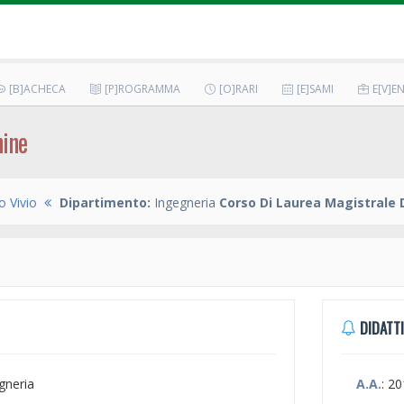
[B]ACHECA
[P]ROGRAMMA
[O]RARI
[E]SAMI
E[V]EN
hine
o Vivio
Dipartimento:
Ingegneria
Corso Di Laurea Magistrale 
DIDATTI
egneria
A.A.
: 2