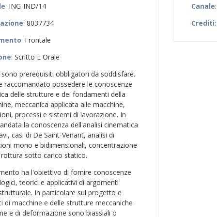
le
: ING-IND/14
Canale
zazione
: 8037734
Crediti
:
amento
: Frontale
ione
: Scritto E Orale
 sono prerequisiti obbligatori da soddisfare.
te raccomandato possedere le conoscenze
ca delle strutture e dei fondamenti della
ine, meccanica applicata alle macchine,
ioni, processi e sistemi di lavorazione. In
andata la conoscenza dell'analisi cinematica
ravi, casi di De Saint-Venant, analisi di
ioni mono e bidimensionali, concentrazione
 rottura sotto carico statico.
mento ha l'obiettivo di fornire conoscenze
ogici, teorici e applicativi di argomenti
strutturale. In particolare sul progetto e
ti di macchine e delle strutture meccaniche
ione e di deformazione sono biassiali o