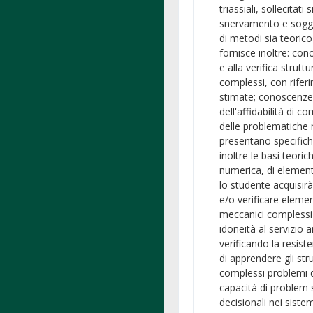
triassiali, sollecitati
snervamento e sogget
di metodi sia teorico
fornisce inoltre: cono
e alla verifica strut
complessi, con riferi
stimate; conoscenze 
dell'affidabilità di
delle problematiche r
presentano specifich
inoltre le basi teori
numerica, di element
lo studente acquisir
e/o verificare elemen
meccanici complessi 
idoneità al servizio 
verificando la resiste
di apprendere gli st
complessi problemi di
capacità di problem s
decisionali nei sistem