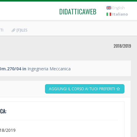
English
DIDATTICAWEB
Italiano
TI
[F]ILES
2018/2019
Dm.270/04 in
Ingegneria Meccanica
AGGIUNGI IL CORSO AI TUOI PREFERITI
CA:
018/2019