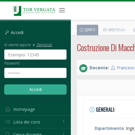
[I]NFO
[M]ODULI
Accedi
Costruzione Di Macc
Id utente oppure
Registrati
Password:
Docente:
Francesc
GENERALI:
Homepage
Lista dei corsi
Dipartimento
: Ing
Cerca docente