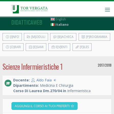
English
DIDATTICAWEB
Italiano
[I]NFO
[M]ODULI
[B]ACHECA
[P]ROGRAMMA
[O]RARI
[E]SAMI
E[V]ENTI
[F]ILES
Scienze Infermieristiche 1
2017/2018
Docente:
Aldo Faia
Dipartimento:
Medicina E Chirurgia
Corso Di Laurea Dm.270/04 in
Infermieristica
AGGIUNGI IL CORSO AI TUOI PREFERITI