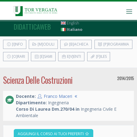
English
DIDATTICAWEB
Italiano
[I]NFO
[M]ODULI
[B]ACHECA
[P]ROGRAMMA
[O]RARI
[E]SAMI
E[V]ENTI
[F]ILES
Scienza Delle Costruzioni
2014/2015
Docente:
Franco Maceri
Dipartimento:
Ingegneria
Corso Di Laurea Dm.270/04 in
Ingegneria Civile E
Ambientale
AGGIUNGI IL CORSO AI TUOI PREFERITI