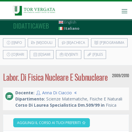
English
DIDATTICAWEB
Italiano
[I]NFO
[M]ODULI
[B]ACHECA
[P]ROGRAMMA
[O]RARI
[E]SAMI
E[V]ENTI
[F]ILES
Labor. Di Fisica Nucleare E Subnucleare
2009/2010
Docente:
Anna Di Ciaccio
Dipartimento:
Scienze Matematiche, Fisiche E Naturali
Corso Di Laurea Specialistica Dm.509/99 in
Fisica
AGGIUNGI IL CORSO AI TUOI PREFERITI