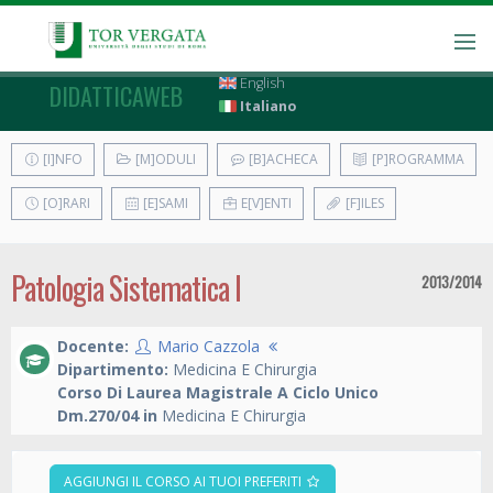
English
DIDATTICAWEB
Italiano
[I]NFO
[M]ODULI
[B]ACHECA
[P]ROGRAMMA
[O]RARI
[E]SAMI
E[V]ENTI
[F]ILES
Patologia Sistematica I
2013/2014
Docente:
Mario Cazzola
Dipartimento:
Medicina E Chirurgia
Corso Di Laurea Magistrale A Ciclo Unico
Dm.270/04 in
Medicina E Chirurgia
AGGIUNGI IL CORSO AI TUOI PREFERITI