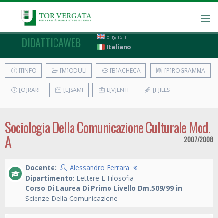
English
DIDATTICAWEB
Italiano
[I]NFO
[M]ODULI
[B]ACHECA
[P]ROGRAMMA
[O]RARI
[E]SAMI
E[V]ENTI
[F]ILES
Sociologia Della Comunicazione Culturale Mod.
A
2007/2008
Docente:
Alessandro Ferrara
Dipartimento:
Lettere E Filosofia
Corso Di Laurea Di Primo Livello Dm.509/99 in
Scienze Della Comunicazione