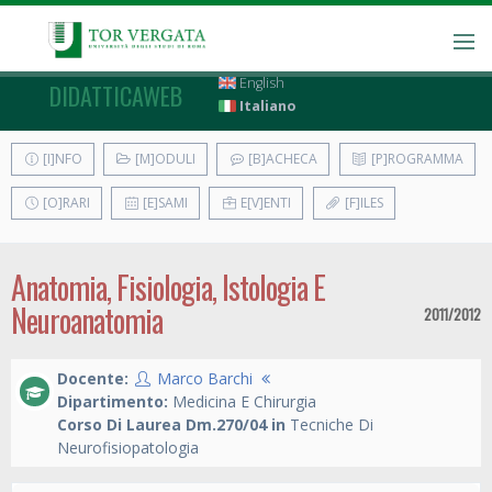
English
DIDATTICAWEB
Italiano
[I]NFO
[M]ODULI
[B]ACHECA
[P]ROGRAMMA
[O]RARI
[E]SAMI
E[V]ENTI
[F]ILES
Anatomia, Fisiologia, Istologia E
Neuroanatomia
2011/2012
Docente:
Marco Barchi
Dipartimento:
Medicina E Chirurgia
Corso Di Laurea Dm.270/04 in
Tecniche Di
Neurofisiopatologia