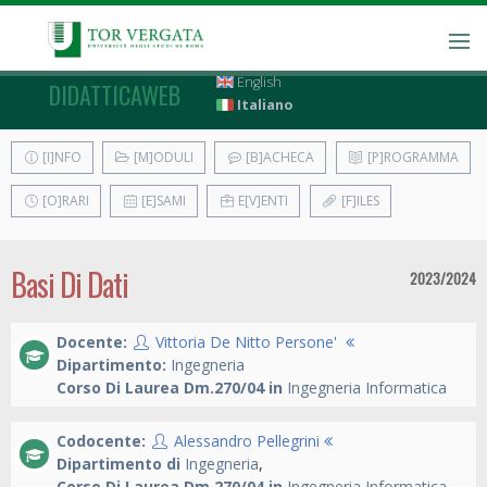
English
DIDATTICAWEB
Italiano
[I]NFO
[M]ODULI
[B]ACHECA
[P]ROGRAMMA
[O]RARI
[E]SAMI
E[V]ENTI
[F]ILES
Basi Di Dati
2023/2024
Docente:
Vittoria De Nitto Persone'
Dipartimento:
Ingegneria
Corso Di Laurea Dm.270/04 in
Ingegneria Informatica
Codocente:
Alessandro Pellegrini
Dipartimento di
Ingegneria
,
Corso Di Laurea Dm.270/04 in
Ingegneria Informatica