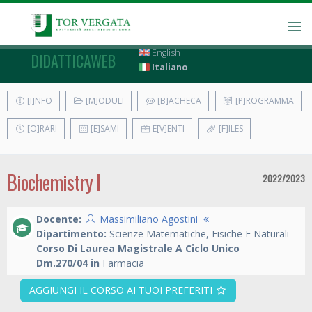
English
DIDATTICAWEB
Italiano
[I]NFO
[M]ODULI
[B]ACHECA
[P]ROGRAMMA
[O]RARI
[E]SAMI
E[V]ENTI
[F]ILES
Biochemistry I
2022/2023
Docente:
Massimiliano Agostini
Dipartimento:
Scienze Matematiche, Fisiche E Naturali
Corso Di Laurea Magistrale A Ciclo Unico
Dm.270/04 in
Farmacia
AGGIUNGI IL CORSO AI TUOI PREFERITI