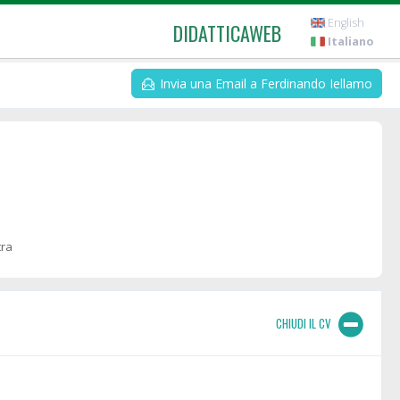
English
DIDATTICAWEB
Italiano
Invia una Email a Ferdinando Iellamo
tra
CHIUDI IL CV