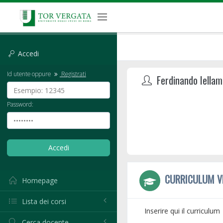
Accedi
Id utente oppure
Registrati
Ferdinando Iellam
Password:
CURRICULUM V
Homepage
Lista dei corsi
Inserire qui il curriculum
Cerca docente