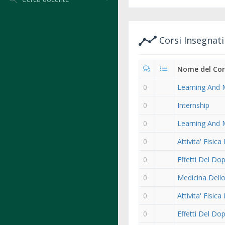
Corsi Insegnat
Nome del Co
0
Learning And M
0
Internship
0
Learning And M
0
Attivita' Fisi
0
Effetti Del Do
0
Medicina Dello
0
Attivita' Fisi
0
Effetti Del Do