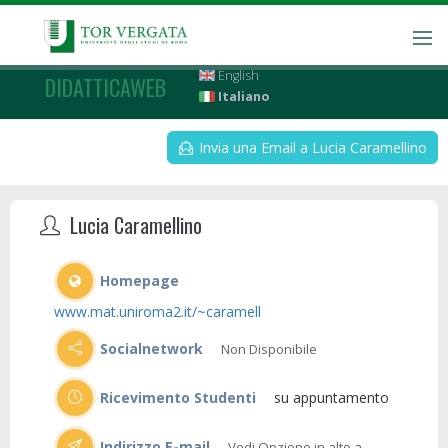
English
DIDATTICAWEB
Italiano
Invia una Email a Lucia Caramellino
Lucia Caramellino
Homepage
www.mat.uniroma2.it/~caramell
Socialnetwork
Non Disponibile
Ricevimento Studenti
su appuntamento
Indirizzo E-mail
Vedi Opzione in alto a