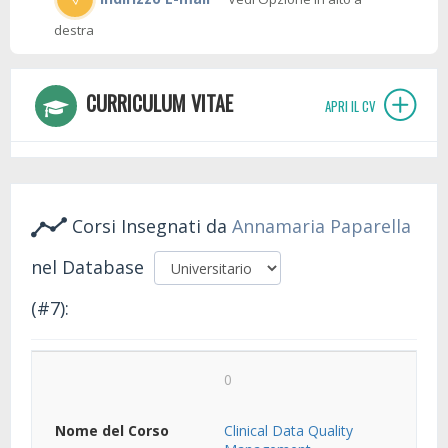
destra
CURRICULUM VITAE
APRI IL CV
Corsi Insegnati da
Annamaria Paparella
nel Database
(#7):
0
Clinical Data Quality