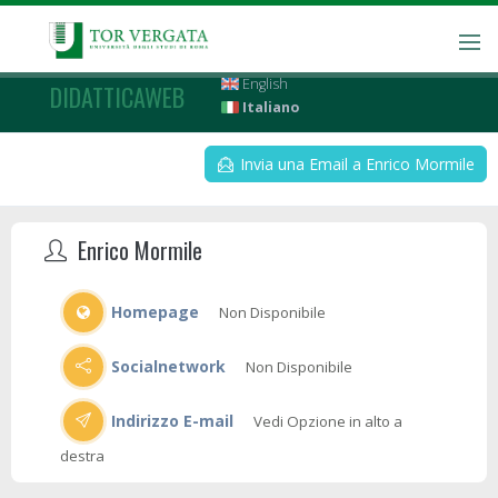
English
DIDATTICAWEB
Italiano
Invia una Email a Enrico Mormile
Enrico Mormile
Homepage
Non Disponibile
Socialnetwork
Non Disponibile
Indirizzo E-mail
Vedi Opzione in alto a
destra