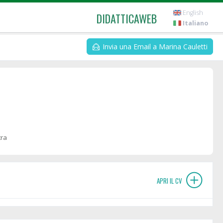
English
DIDATTICAWEB
Italiano
Invia una Email a Marina Cauletti
tra
APRI IL CV