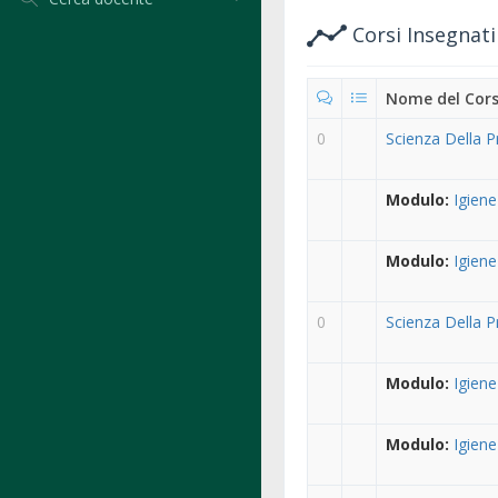
Corsi Insegnat
Nome del Cor
0
Scienza Della P
Modulo:
Igiene
Modulo:
Igiene
0
Scienza Della P
Modulo:
Igiene
Modulo:
Igiene