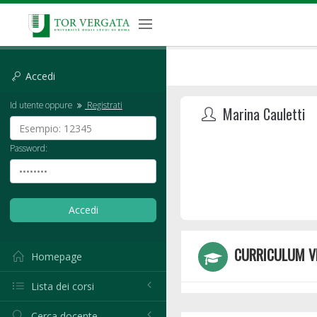
Accedi
Id utente oppure
Registrati
Marina Cauletti
Password:
CURRICULUM V
Homepage
Lista dei corsi
Cerca docente