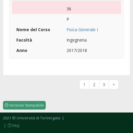
36
P
Fisica Generale I
Ingegneria
2017/2018
1
2
3
>
Versione Stampabile
2021 © Università di TorVergata
|
|
FAQ