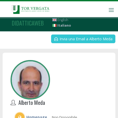
English
DIDATTICAWEB
Italiano
Invia una Email a Alberto Meda
Alberto Meda
Homepage
Non Disponibile