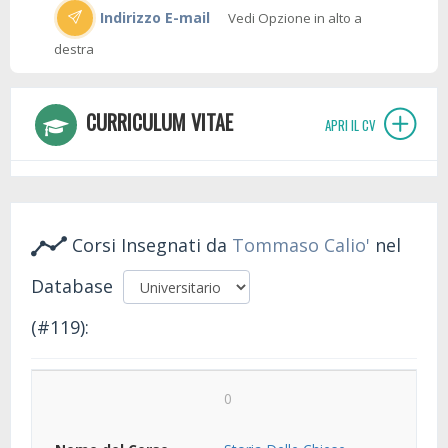
Indirizzo E-mail
Vedi Opzione in alto a
destra
CURRICULUM VITAE
APRI IL CV
Corsi Insegnati da
Tommaso Calio'
nel
Database
(#119):
0