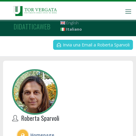
English
DIDATTICAWEB
Italiano
Invia una Email a Roberta Sparvoli
Roberta Sparvoli
Homepage