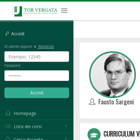
Accedi
Id utente oppure
Registrati
Password:
Fausto Sargeni
Homepage
Lista dei corsi
CURRICULUM V
Cerca docente