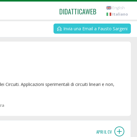
English
DIDATTICAWEB
Italiano
Invia una Email a Fausto Sargeni
tra
APRI IL CV