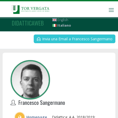
English
DIDATTICAWEB
Italiano
Invia una Email a Francesco Sangermano
Francesco Sangermano
Homepage
Didattica: A.A. 2018/2019;