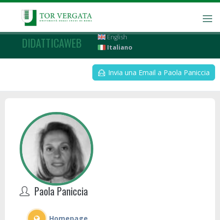
English
DIDATTICAWEB
Italiano
Invia una Email a Paola Paniccia
Paola Paniccia
Homepage