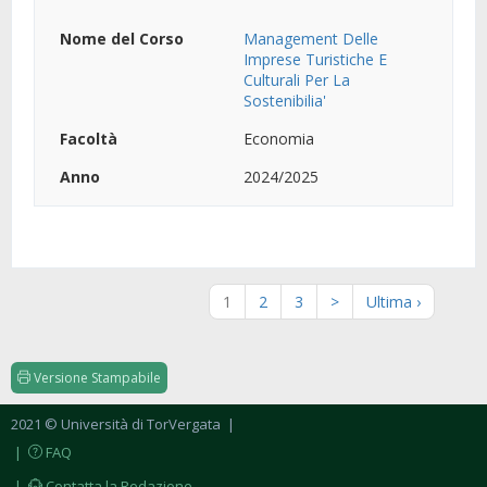
Management Delle
Imprese Turistiche E
Culturali Per La
Sostenibilia'
Economia
2024/2025
1
2
3
>
Ultima ›
Versione Stampabile
2021 © Università di TorVergata
|
|
FAQ
|
Contatta la Redazione