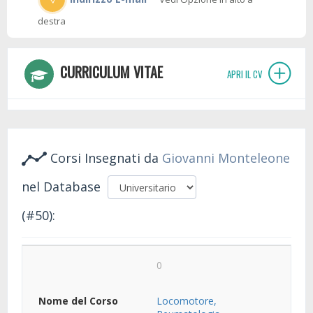
destra
CURRICULUM VITAE
APRI IL CV
Corsi Insegnati da
Giovanni Monteleone
nel Database
(#50):
0
Locomotore,