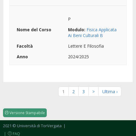
P
Modulo:
Fisica Applicata
Ai Beni Culturali B
Lettere E Filosofia
2024/2025
1
2
3
>
Ultima ›
Versione Stampabile
2021 © Università di TorVergata
|
|
FAQ