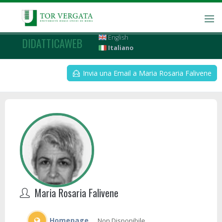
English
DIDATTICAWEB
Italiano
Invia una Email a Maria Rosaria Falivene
Maria Rosaria Falivene
Homepage
Non Disponibile