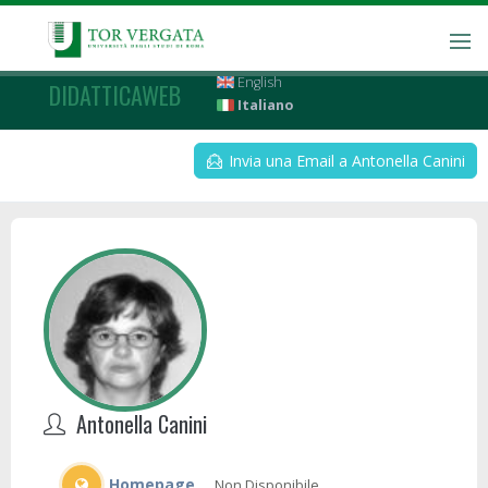
English
DIDATTICAWEB
Italiano
Invia una Email a Antonella Canini
Antonella Canini
Homepage
Non Disponibile