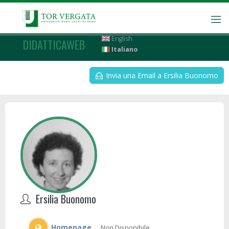
English
DIDATTICAWEB
Italiano
Invia una Email a Ersilia Buonomo
Ersilia Buonomo
Homepage
Non Disponibile