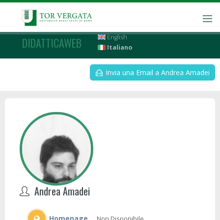
English
DIDATTICAWEB
Italiano
Invia una Email a Andrea Amadei
Andrea Amadei
Homepage
Non Disponibile