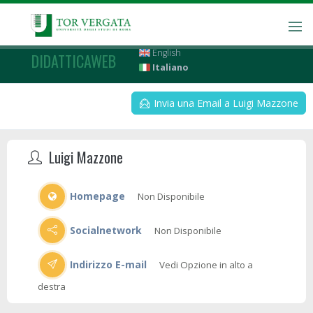
English
DIDATTICAWEB
Italiano
Invia una Email a Luigi Mazzone
Luigi Mazzone
Homepage
Non Disponibile
Socialnetwork
Non Disponibile
Indirizzo E-mail
Vedi Opzione in alto a
destra