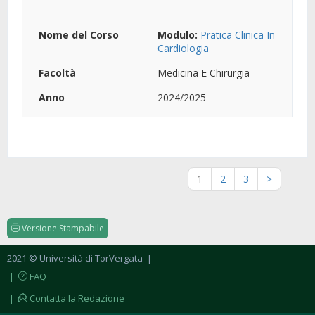
Modulo:
Pratica Clinica In
Cardiologia
Medicina E Chirurgia
2024/2025
1
2
3
>
Versione Stampabile
2021 © Università di TorVergata
|
|
FAQ
|
Contatta la Redazione