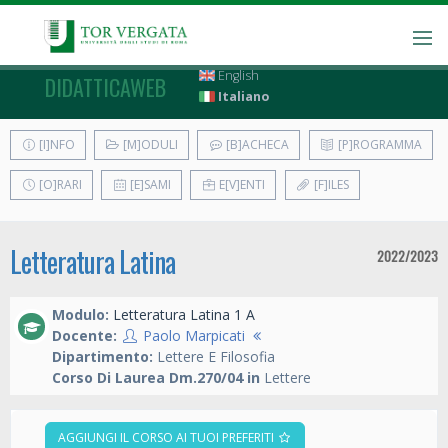
English
DIDATTICAWEB
Italiano
[I]NFO
[M]ODULI
[B]ACHECA
[P]ROGRAMMA
[O]RARI
[E]SAMI
E[V]ENTI
[F]ILES
Letteratura Latina
2022/2023
Modulo:
Letteratura Latina 1 A
Docente:
Paolo Marpicati
Dipartimento:
Lettere E Filosofia
Corso Di Laurea Dm.270/04 in
Lettere
AGGIUNGI IL CORSO AI TUOI PREFERITI