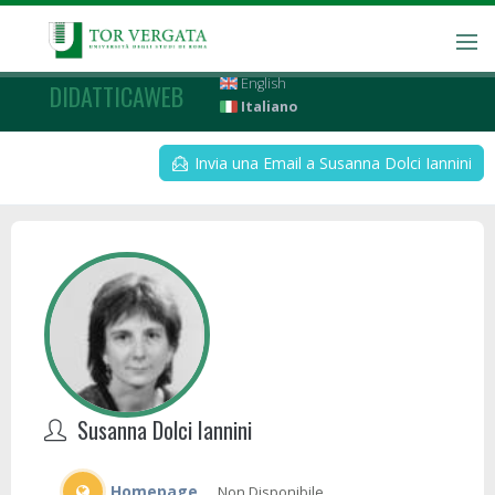
English
DIDATTICAWEB
Italiano
Invia una Email a Susanna Dolci Iannini
Susanna Dolci Iannini
Homepage
Non Disponibile