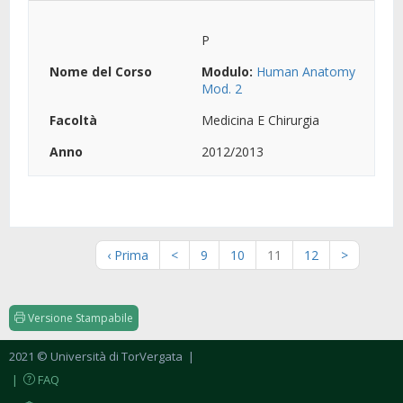
P
Modulo:
Human Anatomy
Mod. 2
Medicina E Chirurgia
2012/2013
‹ Prima
<
9
10
11
12
>
Versione Stampabile
2021 © Università di TorVergata
|
|
FAQ